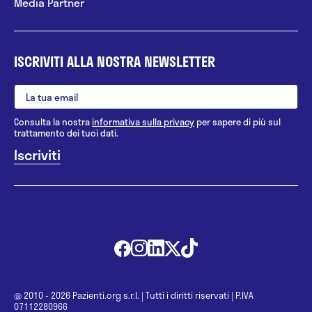
Chirurgia plastica
Media Partner
Chirurgia refrattiva
Chirurgia senologica
ISCRIVITI ALLA NOSTRA NEWSLETTER
Chirurgia toracica
Chirurgia toracico-vascolare
Consulta la nostra
informativa sulla privacy
per sapere di più sul
trattamento dei tuoi dati.
Chirurgia vascolare
Consueling ginecologico BioRep
Consulente Professionale in
Allattamento Materno
Counseling
Criminologia
@ 2010 - 2026 Pazienti.org s.r.l.
|
Tutti i diritti riservati
|
P.IVA
07112280966