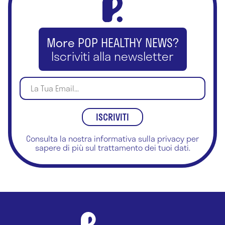
Cardiologia
Check-up
More POP HEALTHY NEWS?
Iscriviti alla newsletter
Chinesiologia
Chiropratica
Chirurgia ambulatoriale
Chirurgia d'urgenza
Consulta la nostra
informativa sulla privacy
per
Chirurgia del piede
sapere di più sul trattamento dei tuoi dati.
Chirurgia dell'apparato digestivo
Chirurgia dell'obesità
Chirurgia della mano