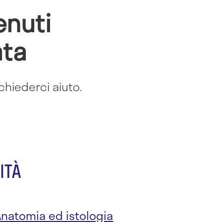
enuti
ata
hiederci aiuto.
ITÀ
Anatomia ed istologia