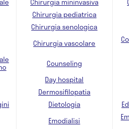
ale
Chirurgia mininvasiva
Chirurgia pediatrica
Chirurgia senologica
Co
Chirurgia vascolare
ale
Counseling
no
Day hospital
Dermosifilopatia
ini
Dietologia
Ed
Em
Emodialisi