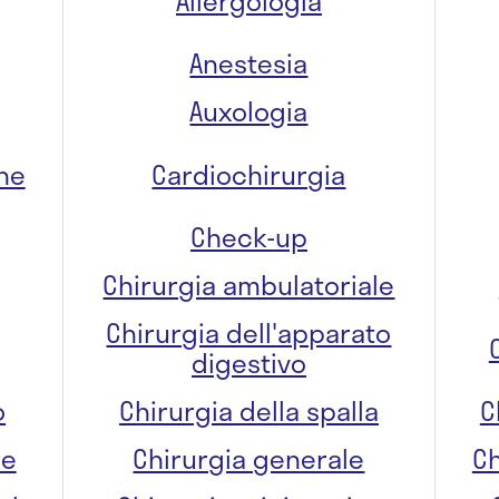
Allergologia
Anestesia
Auxologia
one
Cardiochirurgia
Check-up
Chirurgia ambulatoriale
Chirurgia dell'apparato
digestivo
o
Chirurgia della spalla
C
re
Chirurgia generale
Ch