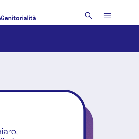
e
Genitorialità
iaro,