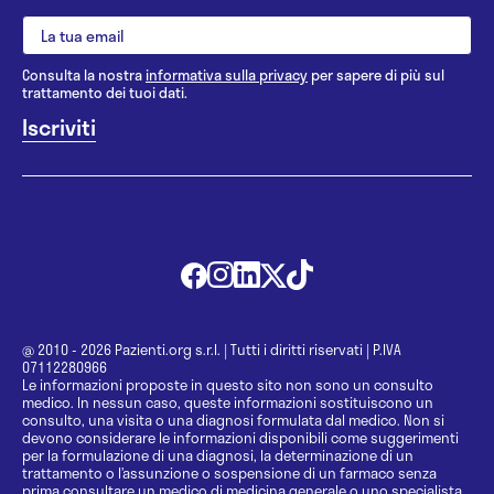
Consulta la nostra
informativa sulla privacy
per sapere di più sul
trattamento dei tuoi dati.
@ 2010 - 2026 Pazienti.org s.r.l.
|
Tutti i diritti riservati
|
P.IVA
07112280966
Le informazioni proposte in questo sito non sono un consulto
medico. In nessun caso, queste informazioni sostituiscono un
consulto, una visita o una diagnosi formulata dal medico. Non si
devono considerare le informazioni disponibili come suggerimenti
per la formulazione di una diagnosi, la determinazione di un
trattamento o l’assunzione o sospensione di un farmaco senza
prima consultare un medico di medicina generale o uno specialista.