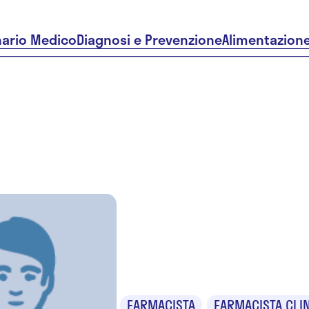
nario Medico
Diagnosi e Prevenzione
Alimentazion
Alfredo De
Giudice
FARMACISTA
FARMACISTA CLI