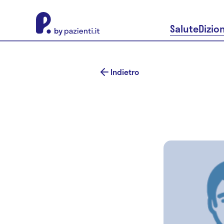
About Pazienti.it
Salute
Dizio
Indietro