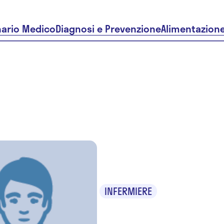
nario Medico
Diagnosi e Prevenzione
Alimentazion
Armida P
INFERMIERE