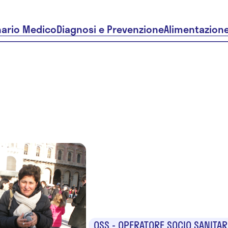
nario Medico
Diagnosi e Prevenzione
Alimentazion
Cristina
Ciobotaru
OSS - OPERATORE SOCIO SANITAR