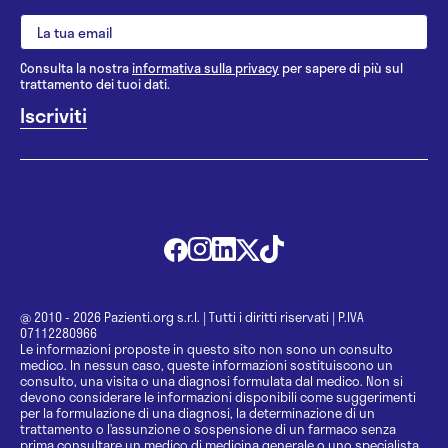
Consulta la nostra
informativa sulla privacy
per sapere di più sul
trattamento dei tuoi dati.
@ 2010 - 2026 Pazienti.org s.r.l.
|
Tutti i diritti riservati
|
P.IVA
07112280966
Le informazioni proposte in questo sito non sono un consulto
medico. In nessun caso, queste informazioni sostituiscono un
consulto, una visita o una diagnosi formulata dal medico. Non si
devono considerare le informazioni disponibili come suggerimenti
per la formulazione di una diagnosi, la determinazione di un
trattamento o l’assunzione o sospensione di un farmaco senza
prima consultare un medico di medicina generale o uno specialista.