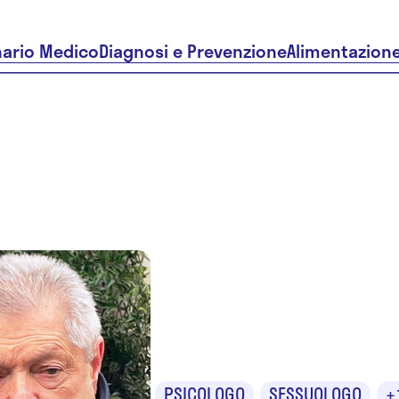
nario Medico
Diagnosi e Prevenzione
Alimentazion
Dr. Adrian
Iancu
PSICOLOGO
SESSUOLOGO
+