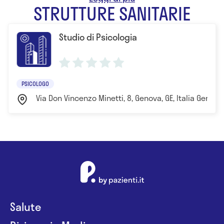
STRUTTURE SANITARIE
presso l'Università di Genova
Studio di Psicologia
PSICOLOGO
Via Don Vincenzo Minetti, 8, Genova, GE, Italia Genova
Salute