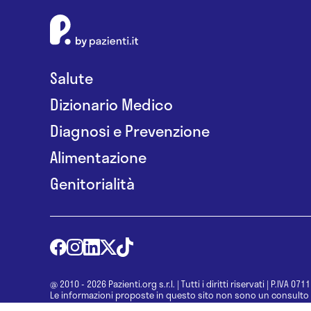
Salute
Dizionario Medico
Diagnosi e Prevenzione
Alimentazione
Genitorialità
@ 2010 - 2026 Pazienti.org s.r.l.
|
Tutti i diritti riservati
|
P.IVA 071
Le informazioni proposte in questo sito non sono un consulto 
una diagnosi formulata dal medico. Non si devono considerare l