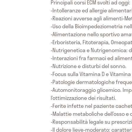
Principali corsi ECM svolti ad oggi:
-Intolleranze ed allergie alimentar
-Reazioni avverse agli alimenti-Me
-Uso della Bioimpedeziometria nell
-Alimentazione nello sportivo amat
-Erboristeria, Fitoterapia, Omeopat
-Nutrigenetica e Nutrigenomica: dal
-Interazioni fra farmaci ed aliment
-Nutrizione e disturbi del sonno.
-Focus sulla Vitamina D e Vitamina 
-Patologie dermatologiche freque
-Automonitoraggio glicemico. Impo
l’ottimizzazione dei risultati.
-Ferite infette nel paziente cachet
-Malattie metaboliche dell’osso e 
-Responsabilità legale su prescriz
-Il dolore lieve-moderato: caratte