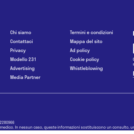
Chi siamo
Termini e condizioni
Contattaci
Mappa del sito
Privacy
Ad policy
Modello 231
Cookie policy
Advertising
Whistleblowing
Media Partner
12280966
medico. In nessun caso, queste informazioni sostituiscono un consulto, un
e informazioni disponibili come suggerimenti per la formulazione di una di