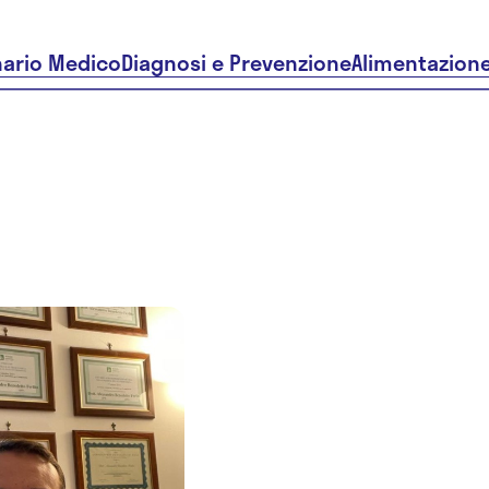
nario Medico
Diagnosi e Prevenzione
Alimentazion
Dr. Alessa
Benedett
Ferlito