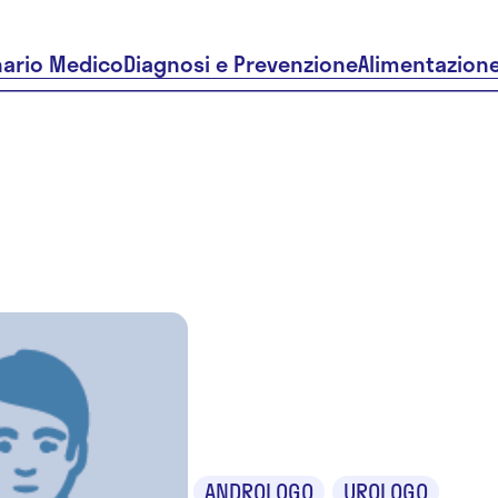
nario Medico
Diagnosi e Prevenzione
Alimentazion
Dr. Alessa
Capozzi
ANDROLOGO
UROLOGO