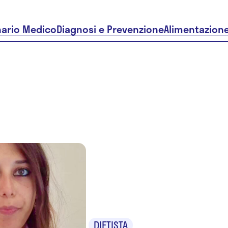
nario Medico
Diagnosi e Prevenzione
Alimentazion
Dr.ssa Ale
Feola
DIETISTA