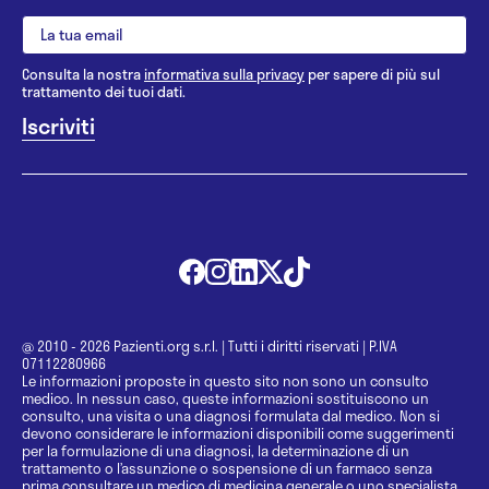
Consulta la nostra
informativa sulla privacy
per sapere di più sul
trattamento dei tuoi dati.
@ 2010 - 2026 Pazienti.org s.r.l.
|
Tutti i diritti riservati
|
P.IVA
07112280966
Le informazioni proposte in questo sito non sono un consulto
medico. In nessun caso, queste informazioni sostituiscono un
consulto, una visita o una diagnosi formulata dal medico. Non si
devono considerare le informazioni disponibili come suggerimenti
per la formulazione di una diagnosi, la determinazione di un
trattamento o l’assunzione o sospensione di un farmaco senza
prima consultare un medico di medicina generale o uno specialista.