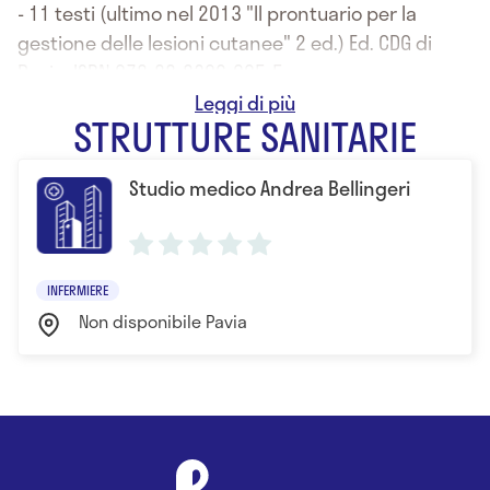
- 11 testi (ultimo nel 2013 "Il prontuario per la
gestione delle lesioni cutanee" 2 ed.) Ed. CDG di
Pavia, ISBN 978-88-8396-095-5
- 9 articoli
STRUTTURE SANITARIE
ha diretto:
- 4 ricerche epidemiologhe multicentriche
Studio medico Andrea Bellingeri
- 3 ricerche cliniche (2 RCTs) di cui uno recensito
nella Cochrane Rev.
- 8 Trials monocentriche osservazionali
- 4 progetti di ricerca della Fondazione San Matteo
INFERMIERE
ha tenuto interviste per
Non disponibile Pavia
- PANORAMA,
- CORRIERE SALUTE,
- SOLE 24ORE MEDICINAE,
- REPUBBLICA SALUTE,
- SOLE 24ORE SANITÀ,
- FARMA7