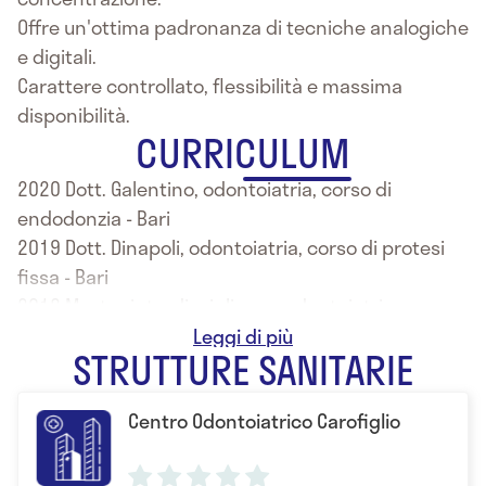
Offre un'ottima padronanza di tecniche analogiche
e digitali.
Carattere controllato, flessibilità e massima
disponibilità.
CURRICULUM
2020 Dott. Galentino, odontoiatria, corso di
endodonzia - Bari
2019 Dott. Dinapoli, odontoiatria, corso di protesi
fissa - Bari
2018 Master interdisciplinare, odontoiatria,
università Steinbeis - Berlino
STRUTTURE SANITARIE
2018 Corso di protesi totale, odontoiatria, Dott.
Masnata - Torino
Centro Odontoiatrico Carofiglio
2016 Laurea in odontoiatria presso l'Università di
Bari