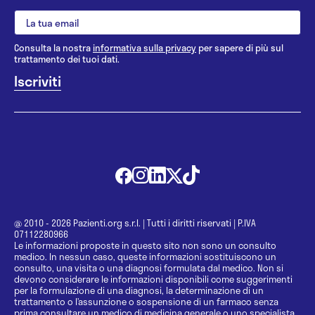
Consulta la nostra
informativa sulla privacy
per sapere di più sul
trattamento dei tuoi dati.
@ 2010 - 2026 Pazienti.org s.r.l.
|
Tutti i diritti riservati
|
P.IVA
07112280966
Le informazioni proposte in questo sito non sono un consulto
medico. In nessun caso, queste informazioni sostituiscono un
consulto, una visita o una diagnosi formulata dal medico. Non si
devono considerare le informazioni disponibili come suggerimenti
per la formulazione di una diagnosi, la determinazione di un
trattamento o l’assunzione o sospensione di un farmaco senza
prima consultare un medico di medicina generale o uno specialista.