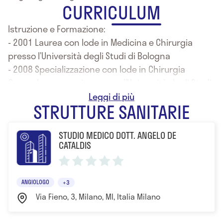
CURRICULUM
Istruzione e Formazione:
- 2001 Laurea con lode in Medicina e Chirurgia
presso l’Università degli Studi di Bologna
- 2008 Specializzazione con lode in Chirurgia
Generale conseguita presso l’Università degli Studi
di Bologna
STRUTTURE SANITARIE
- 2010 Corso post-universitario di perfezionamento
in Ecografia di Base ed Avanzata della durata di 1
STUDIO MEDICO DOTT. ANGELO DE
anno presso il CPMA di Bologna
CATALDIS
- 2011 Corso post-universitario di perfezionamento
in Medicina Estetica (moduli base ed avanzato)
presso il CPMA di Bologna
ANGIOLOGO
+3
- 2012 Riconoscimento dei titoli accademici
Via Fieno, 3, Milano, MI, Italia Milano
professionali di Medico Specialista in Chirurgia
Generale e dell’Apparato Digerente presso il