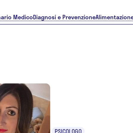
nario Medico
Diagnosi e Prevenzione
Alimentazion
Dr.ssa Ann
Di Giacom
PSICOLOGO