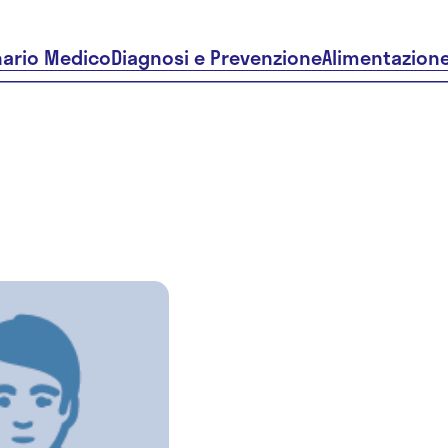
nario Medico
Diagnosi e Prevenzione
Alimentazion
Dr.ssa
Antonella
Demma