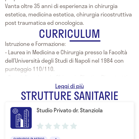
Vanta oltre 35 anni di esperienza in chirurgia
estetica, medicina estetica, chirurgia ricostruttiva
post traumatica ed oncologica.
CURRICULUM
Istruzione e Formazione:
- Laurea in Medicina e Chirurgia presso la Facoltà
dell’Università degli Studi di Napoli nel 1984 con
punteggio 110/110.
- Specializzazione in Chirurgia Plastica Ricostruttiva
ed estetica della Facoltà di Medicina e Chirurgia di
STRUTTURE SANITARIE
Napoli.
Nel 1984 ha iniziato la frequenza presso la Divisione
Studio Privato dr. Stanziola
di Chirurgia Pediatrica dell’Ospedale Santobono di
Napoli ex USL40, dedicandosi ai problemi inerenti la
Chirurgia Plastica in ambito pediatrico (chirurgia
delle malformazioni congenite) ed alla terapia
CHIRURGO PLASTICO