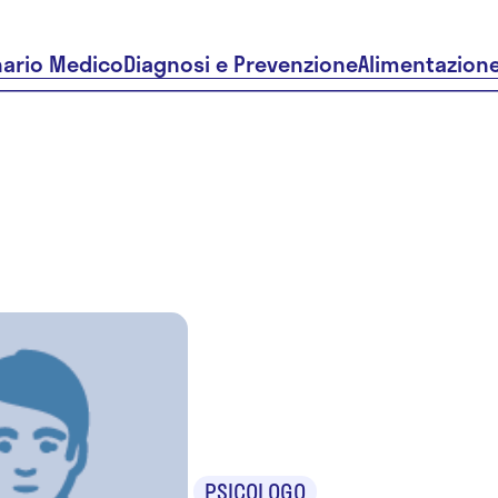
nario Medico
Diagnosi e Prevenzione
Alimentazion
Arminia D
Luca
PSICOLOGO