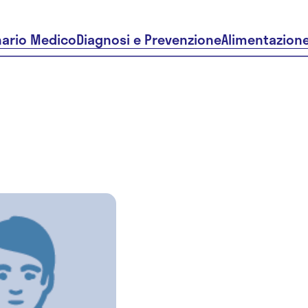
nario Medico
Diagnosi e Prevenzione
Alimentazion
Dr.ssa Bia
Maria
Costanza