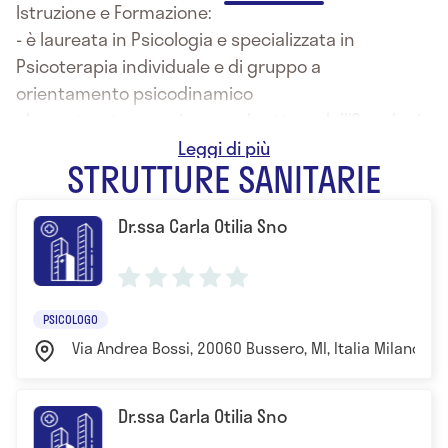
Istruzione e Formazione:
- è laureata in Psicologia e specializzata in
Psicoterapia individuale e di gruppo a
orientamento psicodinamico
- ha maturato esperienza nel settore dell’Oncologia
e delle Cure Palliative collaborando dal 2007 al
STRUTTURE SANITARIE
2014 con l’Azienda Ospedaliera Circolo di
Melegnano, presso l’Ospedale Serbelloni a
Dr.ssa Carla Otilia Sno
Gorgonzola e nel suo percorso formativo ha
frequentato corsi di specializzazione presso
strutture qualificate
- ha completato il Master di 1° livello nelle Cure
PSICOLOGO
Palliative e Terapia del dolore presso la Facoltà di
Via Andrea Bossi, 20060 Bussero, MI, Italia Milano
Medicina e Chirurgia - Centro Universitario di
ricerca Cascina Brandezzata anno scolastico 2012-
Dr.ssa Carla Otilia Sno
2013 “Cure Palliative al termine della vita e Terapia
del dolore” - Università degli Studi di Milano