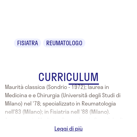
Dr. Carlo
Severi
FISIATRA
REUMATOLOGO
CURRICULUM
Maurità classica (Sondrio - 1972); laurea in
Medicina e e Chirurgia (Universitå degli Studi di
Milano) nel '78; specializzato in Reumatologia
nell'83 (Milano); in Fisiatria nell '88 (Milano).
Assistente in Medicina Generale c/o Ospedale di
Gravedona dal 1980, Aiuto Medico sempre nella
stessa Divisione dall'86 al 2000: Dirigente di 2°