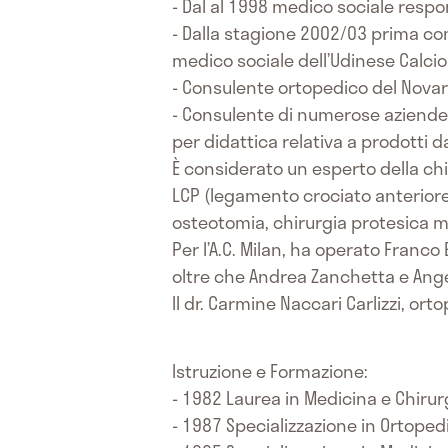
- Dal al 1998 medico sociale respon
- Dalla stagione 2002/03 prima co
medico sociale dell’Udinese Calcio
- Consulente ortopedico del Novar
- Consulente di numerose aziende d
per didattica relativa a prodotti 
È considerato un esperto della chir
LCP (legamento crociato anteriore 
osteotomia, chirurgia protesica mi
Per l’A.C. Milan, ha operato Franc
oltre che Andrea Zanchetta e Ange
Il dr. Carmine Naccari Carlizzi, ort
Istruzione e Formazione:
- 1982 Laurea in Medicina e Chirurg
- 1987 Specializzazione in Ortopedi