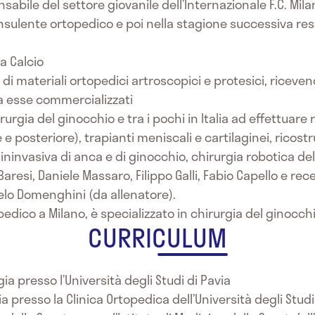
sabile del settore giovanile dell’Internazionale F.C. Mil
nsulente ortopedico e poi nella stagione successiva re
a Calcio
i materiali ortopedici artroscopici e protesici, riceven
da esse commercializzati
urgia del ginocchio e tra i pochi in Italia ad effettuare
e posteriore), trapianti meniscali e cartilaginei, ricos
ninvasiva di anca e di ginocchio, chirurgia robotica de
o Baresi, Daniele Massaro, Filippo Galli, Fabio Capello e
lo Domenghini (da allenatore).
opedico a Milano, è specializzato in chirurgia del ginocchi
CURRICULUM
ia presso l’Università degli Studi di Pavia
a presso la Clinica Ortopedica dell’Università degli Studi