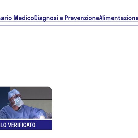
nario Medico
Diagnosi e Prevenzione
Alimentazion
Dr. Carmi
Naccari
LO VERIFICATO
Carlizzi