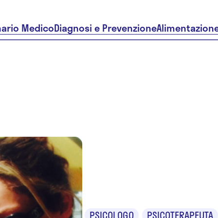
nario Medico
Diagnosi e Prevenzione
Alimentazion
Dr.ssa Car
Freddi
PSICOLOGO
PSICOTERAPEUTA