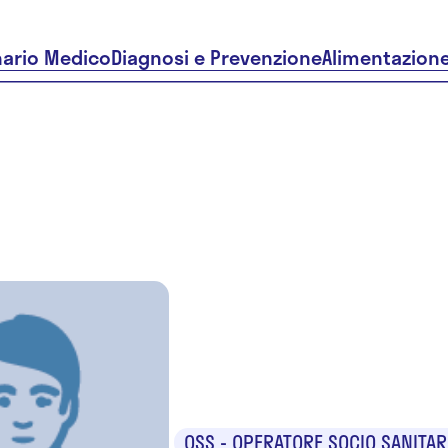
nario Medico
Diagnosi e Prevenzione
Alimentazion
Caterina
Carniel
OSS - OPERATORE SOCIO SANITAR