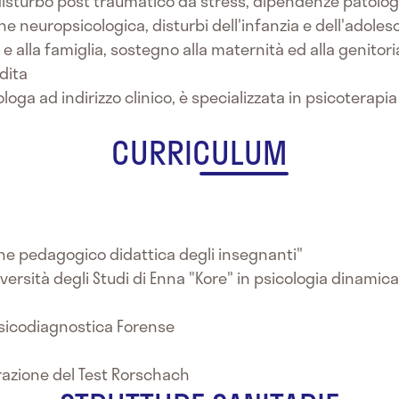
disturbo post traumatico da stress, dipendenze patolo
ne neuropsicologica, disturbi dell'infanzia e dell'adole
e alla famiglia, sostegno alla maternità ed alla genitoria
rdita
cologa ad indirizzo clinico, è specializzata in psicoter
CURRICULUM
one pedagogico didattica degli insegnanti"
iversità degli Studi di Enna "Kore" in psicologia dinamic
 Psicodiagnostica Forense
razione del Test Rorschach