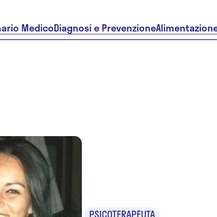
nario Medico
Diagnosi e Prevenzione
Alimentazion
Dr.ssa Cat
Polopoli
PSICOTERAPEUTA