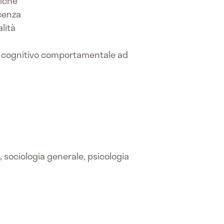
giche
scenza
lità
apia cognitivo comportamentale ad
a, sociologia generale, psicologia