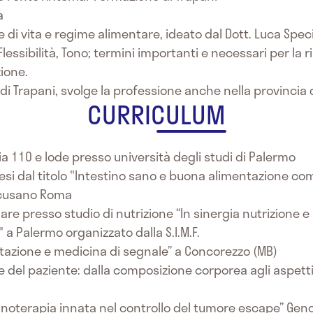
a
tile di vita e regime alimentare, ideato dal Dott. Luca Spe
 Flessibilità, Tono; termini importanti e necessari per la
zione.
 di Trapani, svolge la professione anche nella provincia
CURRICULUM
ia 110 e lode presso università degli studi di Palermo
 tesi dal titolo "Intestino sano e buona alimentazione c
icusano Roma
lare presso studio di nutrizione “In sinergia nutrizione 
 a Palermo organizzato dalla S.I.M.F.
tazione e medicina di segnale” a Concorezzo (MB)
del paziente: dalla composizione corporea agli aspetti nu
munoterapia innata nel controllo del tumore escape” Gen