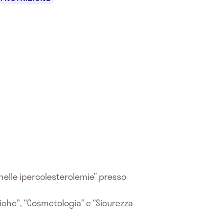
 nelle ipercolesterolemie” presso
liche", “Cosmetologia” e “Sicurezza