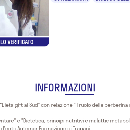
LO VERIFICATO
INFORMAZIONI
ieta gift al Sud” con relazione “Il ruolo della berberina
ntare" e "Dietetica, principi nutritivi e malattie metabo
o l'ente Antemar Formazione di Trapani