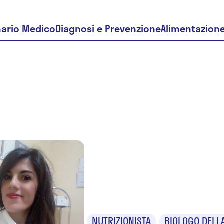
nario Medico
Diagnosi e Prevenzione
Alimentazion
Dr.ssa Chi
Tobia
NUTRIZIONISTA
BIOLOGO DELL