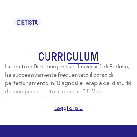
Gassa
DIETISTA
CURRICULUM
Laureata in Dietetica presso l’Università di Padova,
ha successivamente frequentato il corso di
perfezionamento in “Diagnosi e Terapia dei disturbi
del comportamento alimentare”. E’ Master
Practitioner in PNL e ha seguito numerosi corsi sul
counselling e la comunicazione in ambito sanitario.
Attualmente lavora in libera professione come
dietista, nell’ambito di studi medici privati ed è
docente in corsi di aggiornamento per medici e