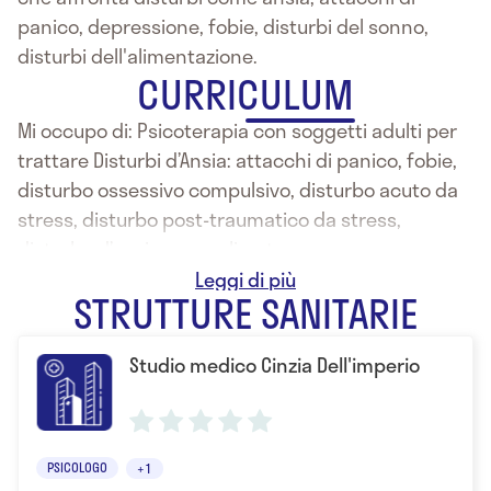
panico, depressione, fobie, disturbi del sonno,
disturbi dell'alimentazione.
CURRICULUM
Mi occupo di: Psicoterapia con soggetti adulti per
trattare Disturbi d’Ansia: attacchi di panico, fobie,
disturbo ossessivo compulsivo, disturbo acuto da
stress, disturbo post-traumatico da stress,
disturbo d’ansia generalizzata.
Psicoterapia con soggetti adulti per trattare
STRUTTURE SANITARIE
Disturbi dell’Umore: depressione, disturbo maniaco
depressivo (bipolare)
Studio medico Cinzia Dell'imperio
Psicoterapia con adolescenti per trattare Disturbi
alimentari: anoressia, bulimia.
Psicoterapia con soggetti adulti per trattare
Disturbi di Personalità: paranoide, schizoide,
PSICOLOGO
+1
schizotipico, borderline, istrionico, narcisistico,