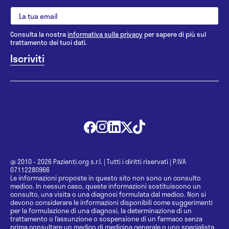
Consulta la nostra
informativa sulla privacy
per sapere di più sul
trattamento dei tuoi dati.
@ 2010 - 2026 Pazienti.org s.r.l.
|
Tutti i diritti riservati
|
P.IVA
07112280966
Le informazioni proposte in questo sito non sono un consulto
medico. In nessun caso, queste informazioni sostituiscono un
consulto, una visita o una diagnosi formulata dal medico. Non si
devono considerare le informazioni disponibili come suggerimenti
per la formulazione di una diagnosi, la determinazione di un
trattamento o l’assunzione o sospensione di un farmaco senza
prima consultare un medico di medicina generale o uno specialista.