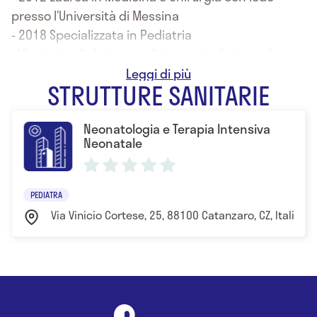
presso l’Università di Messina
- 2018 Specializzata in Pediatria
- Vincitrice di dottorato di ricerca in fisiopatologia
e clinica delle malattie endocrino-metaboliche
STRUTTURE SANITARIE
presso l’Università di Genova
Neonatologia e Terapia Intensiva
Neonatale
PEDIATRA
Via Vinicio Cortese, 25, 88100 Catanzaro, CZ, Italia C