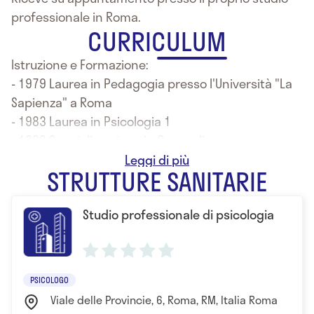
professionale in Roma.
CURRICULUM
Istruzione e Formazione:
- 1979 Laurea in Pedagogia presso l'Università "La
Sapienza" a Roma
- 1983 Laurea in Psicologia 1
- 1982 Specializzazione in Counseling
- 1992 Specializzazione in Psicologia Clinica presso
STRUTTURE SANITARIE
l'Università "La Sapienza"
Studio professionale di psicologia
PSICOLOGO
Viale delle Provincie, 6, Roma, RM, Italia Roma