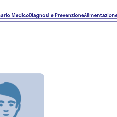
nario Medico
Diagnosi e Prevenzione
Alimentazion
Dr.ssa
Concetta
Marzulli