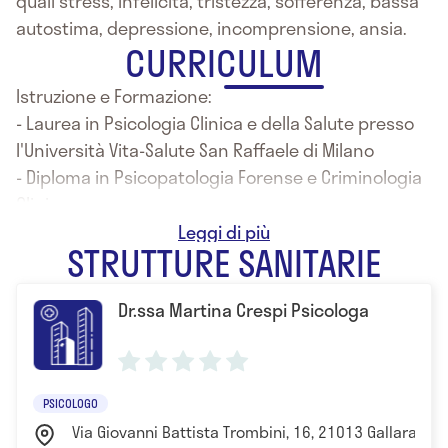
quali stress, infelicità, tristezza, sofferenza, bassa
autostima, depressione, incomprensione, ansia.
CURRICULUM
Istruzione e Formazione:
- Laurea in Psicologia Clinica e della Salute presso
l'Università Vita-Salute San Raffaele di Milano
- Diploma in Psicopatologia Forense e Criminologia
Clinica
- Specializzazione in Psicoterapia presso l’Istituto
STRUTTURE SANITARIE
dell’Approccio Centrato sulla Persona sede di
Milano
Dr.ssa Martina Crespi Psicologa
PSICOLOGO
Via Giovanni Battista Trombini, 16, 21013 Gallarate, V