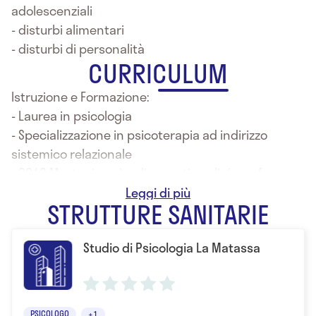
adolescenziali
- disturbi alimentari
- disturbi di personalità
CURRICULUM
Istruzione e Formazione:
- Laurea in psicologia
- Specializzazione in psicoterapia ad indirizzo
sistemico relazionale
- 2012 Master in psicodiagnostica clinica e forense
- 2016 Master di II livello in Psicogeriatria
STRUTTURE SANITARIE
specializzandosi nella valutazione
neuropsicologica per la diagnosi delle demenze
Studio di Psicologia La Matassa
nella terza età e nella cura delle patologie
psicogeriatriche
PSICOLOGO
+1