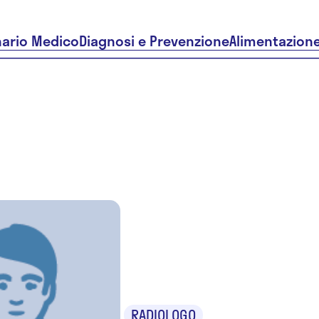
nario Medico
Diagnosi e Prevenzione
Alimentazion
Dr.ssa Cri
Quatrini
RADIOLOGO