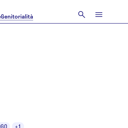
e
Genitorialità
stina
OGO
+1