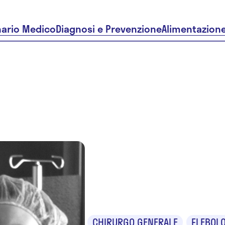
nario Medico
Diagnosi e Prevenzione
Alimentazion
Dr.ssa Cri
Valli
CHIRURGO GENERALE
FLEBOL