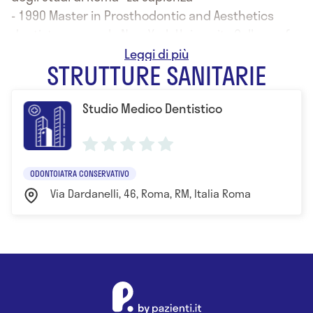
- 1990 Master in Prosthodontic and Aesthetics
dentistry presso la New York University College of
Dentistry for postgraduates
STRUTTURE SANITARIE
- Corsi di Endodonzia pratica con la tecnica
THERMAFILL che tuttora utilizza nella pratica
Studio Medico Dentistico
quotidiana
- Dal 2000 numerosi corsi teorico-pratici di
Implantologia Osteoconnessa
ODONTOIATRA CONSERVATIVO
Via Dardanelli, 46, Roma, RM, Italia Roma