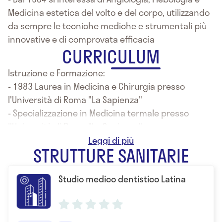
Medicina estetica del volto e del corpo, utilizzando
da sempre le tecniche mediche e strumentali più
innovative e di comprovata efficacia
CURRICULUM
Istruzione e Formazione:
- 1983 Laurea in Medicina e Chirurgia presso
l'Università di Roma "La Sapienza"
- Specializzazione in Medicina termale presso
l'Università di Roma "La Sapienza"
- Perfezionamento in Ultrasonologia Vascolare,
STRUTTURE SANITARIE
Angiologia, Flebologia e Disturbi del
comportamento alimentare presso l'Università di
Studio medico dentistico Latina
Roma "La Sapienza"