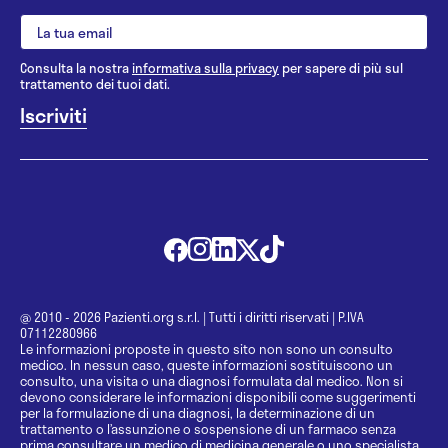
Consulta la nostra
informativa sulla privacy
per sapere di più sul
trattamento dei tuoi dati.
@ 2010 - 2026 Pazienti.org s.r.l.
|
Tutti i diritti riservati
|
P.IVA
07112280966
Le informazioni proposte in questo sito non sono un consulto
medico. In nessun caso, queste informazioni sostituiscono un
consulto, una visita o una diagnosi formulata dal medico. Non si
devono considerare le informazioni disponibili come suggerimenti
per la formulazione di una diagnosi, la determinazione di un
trattamento o l’assunzione o sospensione di un farmaco senza
prima consultare un medico di medicina generale o uno specialista.