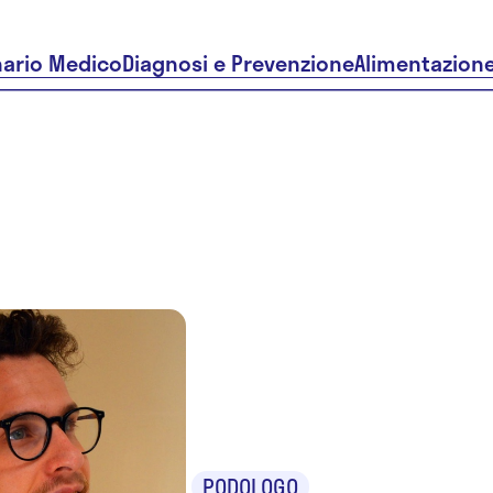
nario Medico
Diagnosi e Prevenzione
Alimentazion
Dr. Davide
Tallarico
PODOLOGO