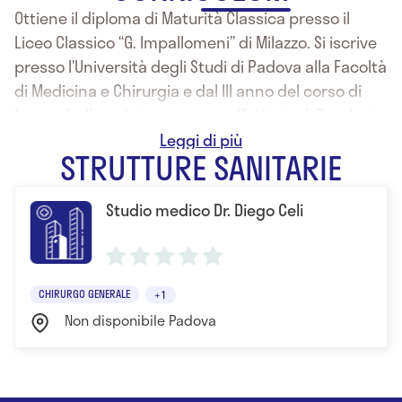
Ottiene il diploma di Maturità Classica presso il
Liceo Classico “G. Impallomeni” di Milazzo. Si iscrive
presso l’Università degli Studi di Padova alla Facoltà
di Medicina e Chirurgia e dal III anno del corso di
laurea è allievo interno presso l’Istituto di Patologia
Chirurgica, fino alla laurea, conseguita con il
STRUTTURE SANITARIE
massimo dei voti. Abilitato all’esercizio della
professione nella sessione autunnale 1977, viene
Studio medico Dr. Diego Celi
ammesso al corso di specializzazione in Chirurgia
Generale presso l’Università di Padova, ed
acquisisce il Diploma di specializzazione riportando
il massimo dei voti 70/70. Si iscrive al corso di
CHIRURGO GENERALE
+1
specializzazione in Chirurgia Toraco-Polmonare
Non disponibile Padova
presso la stessa Università e ne ottiene il Diploma
di specializzazione con il massimo dei voti 70/70 e
la lode. Nella sessione 1987 ha conseguito le