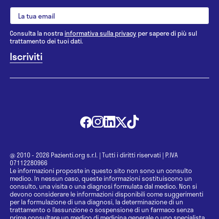
Consulta la nostra
informativa sulla privacy
per sapere di più sul
trattamento dei tuoi dati.
@ 2010 - 2026 Pazienti.org s.r.l.
|
Tutti i diritti riservati
|
P.IVA
07112280966
Le informazioni proposte in questo sito non sono un consulto
medico. In nessun caso, queste informazioni sostituiscono un
consulto, una visita o una diagnosi formulata dal medico. Non si
devono considerare le informazioni disponibili come suggerimenti
per la formulazione di una diagnosi, la determinazione di un
trattamento o l’assunzione o sospensione di un farmaco senza
prima consultare un medico di medicina generale o uno specialista.