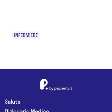
Domenico
Cinicola
INFERMIERE
Salute
Dizionario Medico