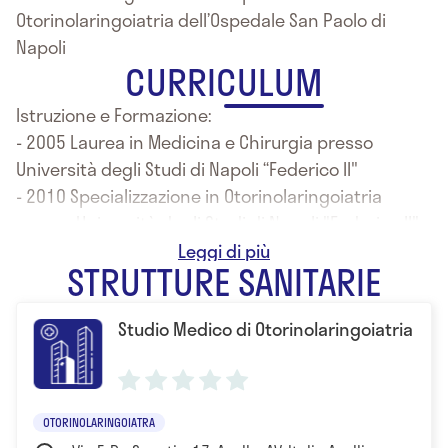
Otorinolaringoiatria dell’Ospedale San Paolo di
Napoli
CURRICULUM
Istruzione e Formazione:
- 2005 Laurea in Medicina e Chirurgia presso
Università degli Studi di Napoli “Federico II"
- 2010 Specializzazione in Otorinolaringoiatria
presso Università degli Studi di Napoli "Federico II"
- 2016 Specializzazioni in Audiologia e Foniatria
STRUTTURE SANITARIE
presso Università degli Studi di Napoli "Federico II"
Studio Medico di Otorinolaringoiatria
OTORINOLARINGOIATRA