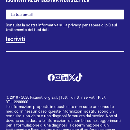
Vetere (CE) con contratto di assunzione a tempo
indeterminato.
Dal 1° Ottobre 2007 a tutt’oggi Responsabile Unità
Operativa di Ortopedia e Traumatologia presso
Consulta la nostra
informativa sulla privacy
per sapere di più sul
trattamento dei tuoi dati.
Casa di Cura Lucciconi s.p.a. Potenza.
Dal 15 Gennaio 2008 al 31 Dicembre 2011
Responsabile del Reparto di FKT della Athena s.p.a.
Casa di Cura Villa dei Pini – Piedimonte Matese (CE).
Dal 19 Ottobre 1998 a tutt’oggi, Ortopedico
Responsabile e Direttore Sanitario del Kinetic
Center srl Centro Medico Ortopedico e Fisioterapico
in Santa Maria Capua Vetere (CE).
@ 2010 - 2026 Pazienti.org s.r.l.
|
Tutti i diritti riservati
|
P.IVA
07112280966
Le informazioni proposte in questo sito non sono un consulto
medico. In nessun caso, queste informazioni sostituiscono un
consulto, una visita o una diagnosi formulata dal medico. Non si
devono considerare le informazioni disponibili come suggerimenti
per la formulazione di una diagnosi, la determinazione di un
trattamento o l’assunzione o sospensione di un farmaco senza