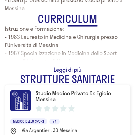
- Libero professionista presso lo studio privato a
Messina
CURRICULUM
Istruzione e Formazione:
- 1983 Laureato in Medicina e Chirurgia presso
l'Università di Messina
- 1987 Specializzazione in Medicina dello Sport
presso l'Università di Messina
- Corsi di formazione in Omeopatia presso le scuole
STRUTTURE SANITARIE
CISDO-Milano, ASMO-Catania, LUIMO-Roma e Napoli
- Perfezionamento in Agopuntura
Studio Medico Privato Dr. Egidio
Messina
MEDICO DELLO SPORT
+2
Via Argentieri, 30 Messina