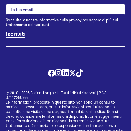
Consulta la nostra
informativa sulla privacy
per sapere di più sul
trattamento dei tuoi dati.
@ 2010 - 2026 Pazienti.org s.r.l.
|
Tutti i diritti riservati
|
P.IVA
07112280966
Le informazioni proposte in questo sito non sono un consulto
medico. In nessun caso, queste informazioni sostituiscono un
consulto, una visita o una diagnosi formulata dal medico. Non si
devono considerare le informazioni disponibili come suggerimenti
per la formulazione di una diagnosi, la determinazione di un
trattamento o l’assunzione o sospensione di un farmaco senza
prima consultare un medico di medicina generale o uno specialista.