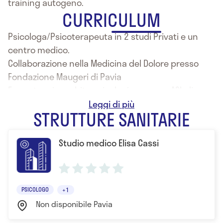
training autogeno.
CURRICULUM
Psicologa/Psicoterapeuta in 2 studi Privati e un
centro medico.
Collaborazione nella Medicina del Dolore presso
Fondazione Maugeri di Pavia
Formatore in ambito psicologico presso ASL di
Cremona e Associazioni sul territorio
STRUTTURE SANITARIE
Psicologa presso Centro disturbi cognitivi ASL di
Castel San Giovanni distretto di Ponente
Studio medico Elisa Cassi
PSICOLOGO
+1
Non disponibile Pavia